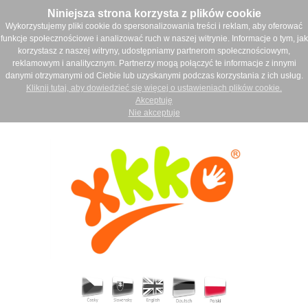
Niniejsza strona korzysta z plików cookie
Wykorzystujemy pliki cookie do spersonalizowania treści i reklam, aby oferować
funkcje społecznościowe i analizować ruch w naszej witrynie. Informacje o tym, jak
korzystasz z naszej witryny, udostępniamy partnerom społecznościowym,
reklamowym i analitycznym. Partnerzy mogą połączyć te informacje z innymi
danymi otrzymanymi od Ciebie lub uzyskanymi podczas korzystania z ich usług.
Kliknij tutaj, aby dowiedzieć się więcej o ustawieniach plików cookie.
Akceptuję
Nie akceptuje