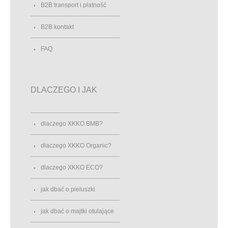
B2B transport i płatność
B2B kontakt
FAQ
DLACZEGO I JAK
dlaczego XKKO BMB?
dlaczego XKKO Organic?
dlaczego XKKO ECO?
jak dbać o pieluszki
jak dbać o majtki otulające