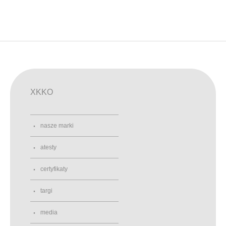
XKKO
nasze marki
atesty
certyfikaty
targi
media