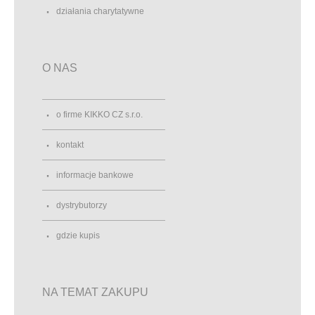
działania charytatywne
O NAS
o firme KIKKO CZ s.r.o.
kontakt
informacje bankowe
dystrybutorzy
gdzie kupis
NA TEMAT ZAKUPU