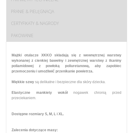
PRANIE & PIELĘGNACJA
CERTYFIKATY & NAGRODY
PAKOWANIE
Majtki otulacze XKKO składają się z wewnętrznej warstwy
wykonanej z cienkiej bawełny i zewnętrznej warstwy z tkaniny
poliamidowej z powłoką poliuretanową, aby zapobiec
przemoczeniu i umożliwić przenikanie powietrza.
Miękkie szwy
są delikatne i bezpieczne dla skóry dziecka.
Elastyczne mankiety wokół
nogawek chronią przed
przeciekaniem.
Dostępne rozmiary S, M, L i XL.
Zalecenia dotyczące masy: