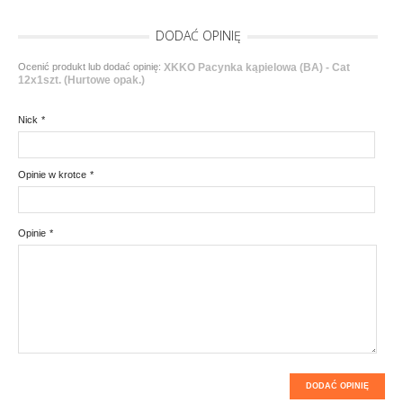
DODAĆ OPINIĘ
Ocenić produkt lub dodać opinię:
XKKO Pacynka kąpielowa (BA) - Cat
12x1szt. (Hurtowe opak.)
Nick
*
Opinie w krotce
*
Opinie
*
DODAĆ OPINIĘ