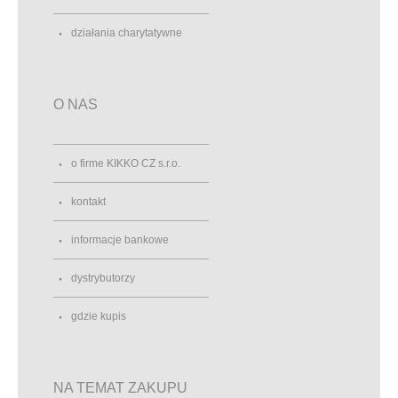
działania charytatywne
O NAS
o firme KIKKO CZ s.r.o.
kontakt
informacje bankowe
dystrybutorzy
gdzie kupis
NA TEMAT ZAKUPU