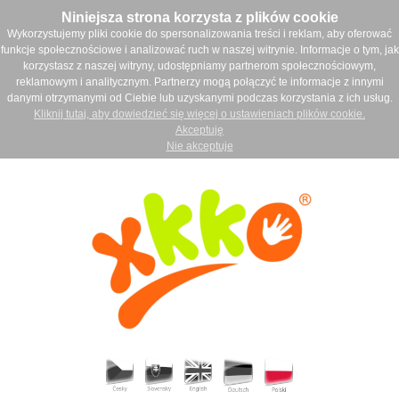
Niniejsza strona korzysta z plików cookie
Wykorzystujemy pliki cookie do spersonalizowania treści i reklam, aby oferować
funkcje społecznościowe i analizować ruch w naszej witrynie. Informacje o tym, jak
korzystasz z naszej witryny, udostępniamy partnerom społecznościowym,
reklamowym i analitycznym. Partnerzy mogą połączyć te informacje z innymi
danymi otrzymanymi od Ciebie lub uzyskanymi podczas korzystania z ich usług.
Kliknij tutaj, aby dowiedzieć się więcej o ustawieniach plików cookie.
Akceptuję
Nie akceptuje