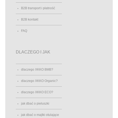
B2B transport i płatność
B2B kontakt
FAQ
DLACZEGO I JAK
dlaczego XKKO BMB?
dlaczego XKKO Organic?
dlaczego XKKO ECO?
jak dbać o pieluszki
jak dbać o majtki otulające