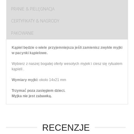
PRANIE & PIELĘGNACJA
CERTYFIKATY & NAGRODY
PAKOWANIE
Kąpiel będzie o wiele przyjemniejsza jeśli zamienisz zwykłe myjki
w pacynki kąpielowe.
Wybierz z naszej bogatej oferty wesołych myjek i ciesz się rytuałem
kąpieli .
Wymiary myjki:
około 14x21 mm
Trzymać poza zasięgiem dzieci.
Myjka nie jest zabawką.
RECENZJE