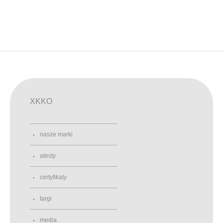
XKKO
nasze marki
atesty
certyfikaty
targi
media