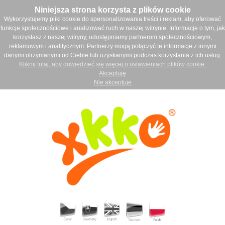
Niniejsza strona korzysta z plików cookie
Wykorzystujemy pliki cookie do spersonalizowania treści i reklam, aby oferować
funkcje społecznościowe i analizować ruch w naszej witrynie. Informacje o tym, jak
korzystasz z naszej witryny, udostępniamy partnerom społecznościowym,
reklamowym i analitycznym. Partnerzy mogą połączyć te informacje z innymi
danymi otrzymanymi od Ciebie lub uzyskanymi podczas korzystania z ich usług.
Kliknij tutaj, aby dowiedzieć się więcej o ustawieniach plików cookie.
Akceptuję
Nie akceptuje