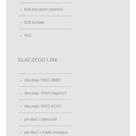
B2B transport i płatność
B2B kontakt
FAQ
DLACZEGO I JAK
dlaczego XKKO BMB?
dlaczego XKKO Organic?
dlaczego XKKO ECO?
jak dbać o pieluszki
jak dbać o majtki otulające