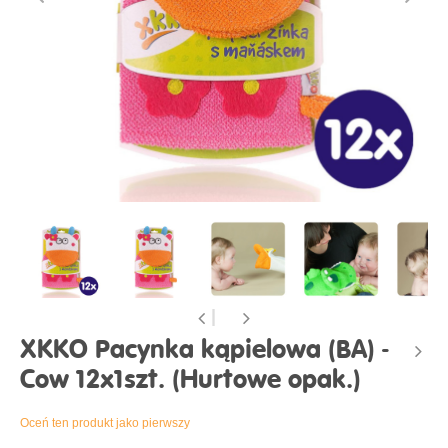
XKKO Pacynka kąpielowa (BA) -
Cow 12x1szt. (Hurtowe opak.)
Oceń ten produkt jako pierwszy