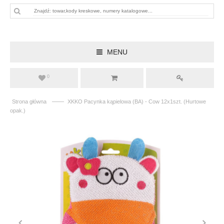
MENU
0
——
Strona główna
XKKO Pacynka kąpielowa (BA) - Cow 12x1szt. (Hurtowe
opak.)