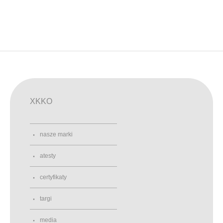
XKKO
nasze marki
atesty
certyfikaty
targi
media