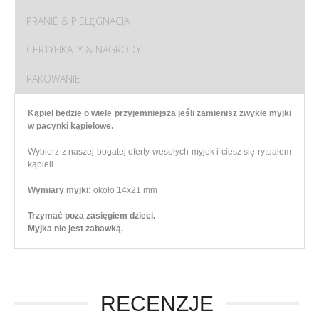
PRANIE & PIELĘGNACJA
CERTYFIKATY & NAGRODY
PAKOWANIE
Kąpiel będzie o wiele przyjemniejsza jeśli zamienisz zwykłe myjki
w pacynki kąpielowe.
Wybierz z naszej bogatej oferty wesołych myjek i ciesz się rytuałem
kąpieli .
Wymiary myjki:
około 14x21 mm
Trzymać poza zasięgiem dzieci.
Myjka nie jest zabawką.
RECENZJE