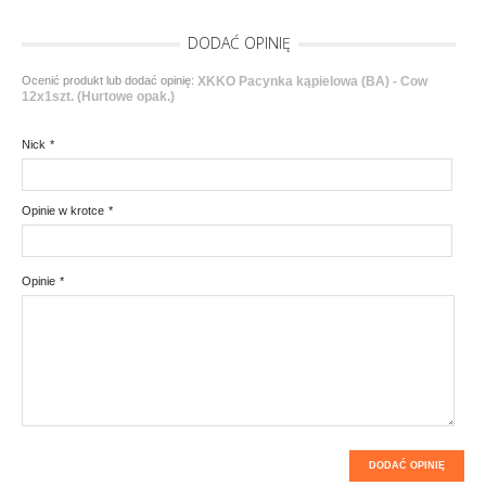
DODAĆ OPINIĘ
Ocenić produkt lub dodać opinię:
XKKO Pacynka kąpielowa (BA) - Cow
12x1szt. (Hurtowe opak.)
Nick
*
Opinie w krotce
*
Opinie
*
DODAĆ OPINIĘ