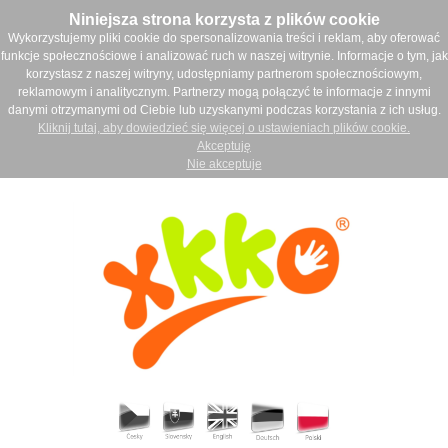
Niniejsza strona korzysta z plików cookie
Wykorzystujemy pliki cookie do spersonalizowania treści i reklam, aby oferować
funkcje społecznościowe i analizować ruch w naszej witrynie. Informacje o tym, jak
korzystasz z naszej witryny, udostępniamy partnerom społecznościowym,
reklamowym i analitycznym. Partnerzy mogą połączyć te informacje z innymi
danymi otrzymanymi od Ciebie lub uzyskanymi podczas korzystania z ich usług.
Kliknij tutaj, aby dowiedzieć się więcej o ustawieniach plików cookie.
Akceptuję
Nie akceptuje