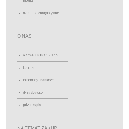
media
działania charytatywne
O NAS
o firme KIKKO CZ s.r.o.
kontakt
informacje bankowe
dystrybutorzy
gdzie kupis
NA TEMAT ZAKUPU