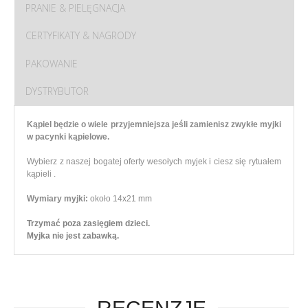
PRANIE & PIELĘGNACJA
CERTYFIKATY & NAGRODY
PAKOWANIE
DYSTRYBUTOR
Kąpiel będzie o wiele przyjemniejsza jeśli zamienisz zwykłe myjki
w pacynki kąpielowe.
Wybierz z naszej bogatej oferty wesołych myjek i ciesz się rytuałem
kąpieli .
Wymiary myjki:
około 14x21 mm
Trzymać poza zasięgiem dzieci.
Myjka nie jest zabawką.