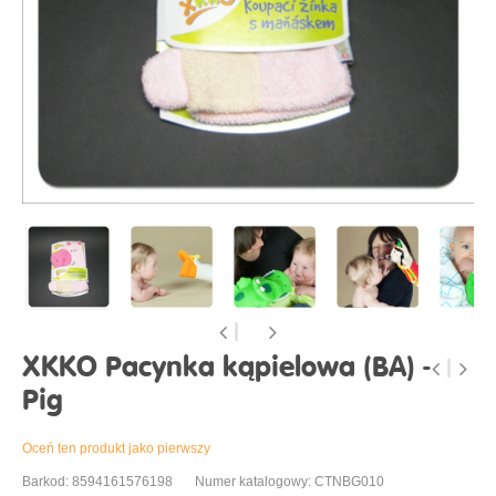
XKKO Pacynka kąpielowa (BA) -
Pig
Oceń ten produkt jako pierwszy
Barkod: 8594161576198
Numer katalogowy: CTNBG010