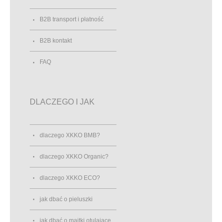
B2B transport i płatność
B2B kontakt
FAQ
DLACZEGO I JAK
dlaczego XKKO BMB?
dlaczego XKKO Organic?
dlaczego XKKO ECO?
jak dbać o pieluszki
jak dbać o majtki otulające