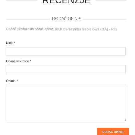
RECENZJE
DODAĆ OPINIĘ
Ocenić produkt lub dodać opinię:
XKKO Pacynka kąpielowa (BA) - Pig
Nick
*
Opinie w krotce
*
Opinie
*
DODAĆ OPINIĘ