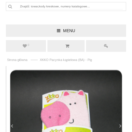
MENU
0
——
Strona główna
XKKO Pacynka kąpielowa (BA) - Pig