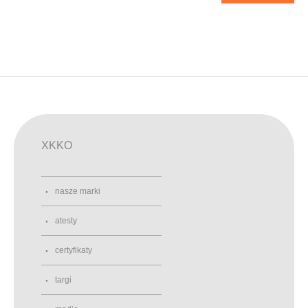
XKKO
nasze marki
atesty
certyfikaty
targi