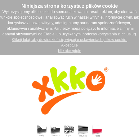
Niniejsza strona korzysta z plików cookie
Wykorzystujemy pliki cookie do spersonalizowania treści i reklam, aby oferować
funkcje społecznościowe i analizować ruch w naszej witrynie. Informacje o tym, jak
korzystasz z naszej witryny, udostępniamy partnerom społecznościowym,
reklamowym i analitycznym. Partnerzy mogą połączyć te informacje z innymi
danymi otrzymanymi od Ciebie lub uzyskanymi podczas korzystania z ich usług.
Kliknij tutaj, aby dowiedzieć się więcej o ustawieniach plików cookie.
Akceptuję
Nie akceptuje