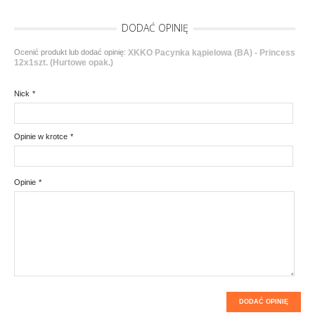
DODAĆ OPINIĘ
Ocenić produkt lub dodać opinię:
XKKO Pacynka kąpielowa (BA) - Princess
12x1szt. (Hurtowe opak.)
Nick
*
Opinie w krotce
*
Opinie
*
DODAĆ OPINIĘ