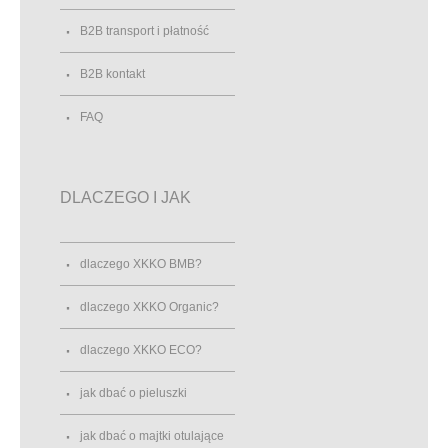
B2B transport i płatność
B2B kontakt
FAQ
DLACZEGO I JAK
dlaczego XKKO BMB?
dlaczego XKKO Organic?
dlaczego XKKO ECO?
jak dbać o pieluszki
jak dbać o majtki otulające