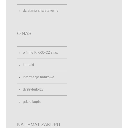
działania charytatywne
O NAS
o firme KIKKO CZ s.r.o.
kontakt
informacje bankowe
dystrybutorzy
gdzie kupis
NA TEMAT ZAKUPU