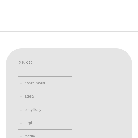
XKKO
nasze marki
atesty
certyfikaty
targi
media