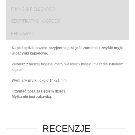
PRANIE & PIELĘGNACJA
CERTYFIKATY & NAGRODY
PAKOWANIE
Kąpiel będzie o wiele przyjemniejsza jeśli zamienisz zwykłe myjki
w pacynki kąpielowe.
Wybierz z naszej bogatej oferty wesołych myjek i ciesz się rytuałem
kąpieli .
Wymiary myjki:
około 14x21 mm
Trzymać poza zasięgiem dzieci.
Myjka nie jest zabawką.
RECENZJE