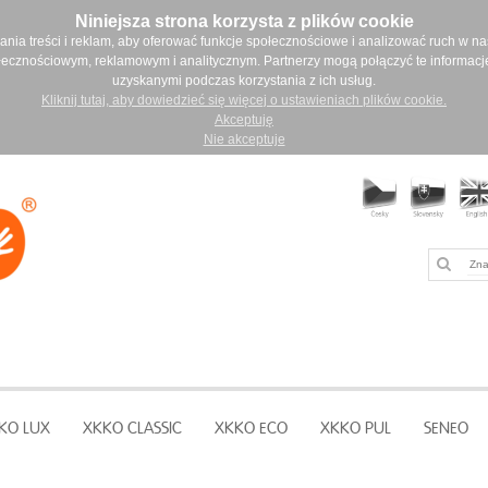
Niniejsza strona korzysta z plików cookie
ia treści i reklam, aby oferować funkcje społecznościowe i analizować ruch w nasz
łecznościowym, reklamowym i analitycznym. Partnerzy mogą połączyć te informacj
uzyskanymi podczas korzystania z ich usług.
Kliknij tutaj, aby dowiedzieć się więcej o ustawieniach plików cookie.
Akceptuję
Nie akceptuje
KO LUX
XKKO CLASSIC
XKKO ECO
XKKO PUL
SENEO