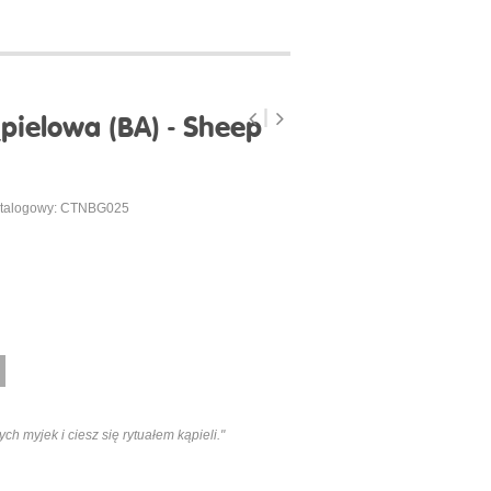
ielowa (BA) - Sheep
talogowy: CTNBG025
ch myjek i ciesz się rytuałem kąpieli."