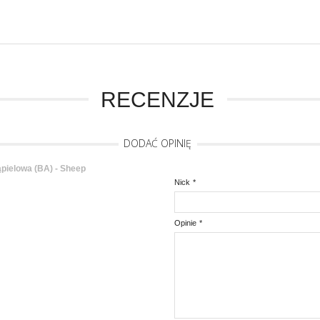
RECENZJE
DODAĆ OPINIĘ
ielowa (BA) - Sheep
Nick
*
Opinie
*