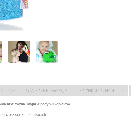
HNICZNE
PRANIE & PIELĘGNACJA
CERTYFIKATY & NAGRODY
zamienisz zwykłe myjki w pacynki kąpielowe.
 i ciesz się rytuałem kąpieli .