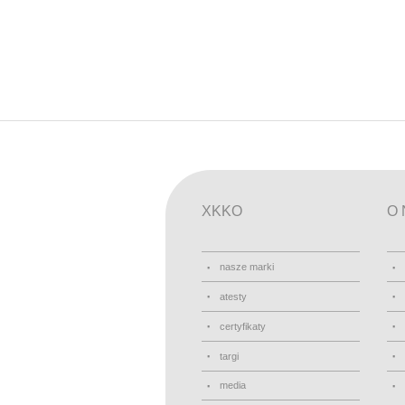
XKKO
O 
nasze marki
atesty
certyfikaty
targi
media