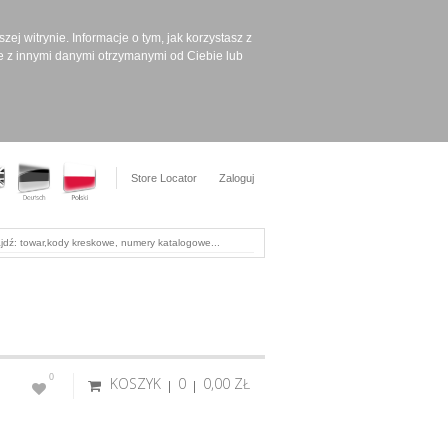
ej witrynie. Informacje o tym, jak korzystasz z
e z innymi danymi otrzymanymi od Ciebie lub
Store Locator
Zaloguj
0
KOSZYK
0
0,00 ‎ZŁ