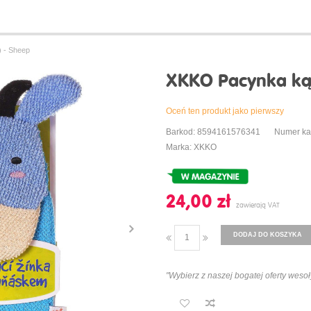
 - Sheep
XKKO Pacynka kąp
Oceń ten produkt jako pierwszy
Barkod: 8594161576341
Numer ka
Marka: XKKO
24,00 ‎zł
DODAJ DO KOSZYKA
"Wybierz z naszej bogatej oferty wesoły