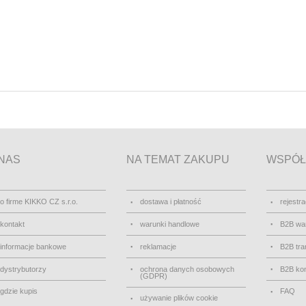
NAS
NA TEMAT ZAKUPU
WSPÓŁ
o firme KIKKO CZ s.r.o.
dostawa i płatność
rejestra
kontakt
warunki handlowe
B2B wa
informacje bankowe
reklamacje
B2B tra
dystrybutorzy
ochrona danych osobowych
B2B kon
(GDPR)
gdzie kupis
FAQ
używanie plików cookie