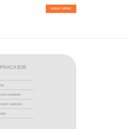
DODAĆ OPINIĘ
PRACA B2B
cja
runki handlowe
nsport i płatność
takt