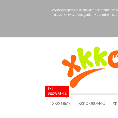
Wykorzystujemy pliki cookie do spersonalizowan
naszej witryny, udostępniamy partnerom spo
1+1
BEZPŁATNIE
XKKO BMB
XKKO ORGANIC
XK