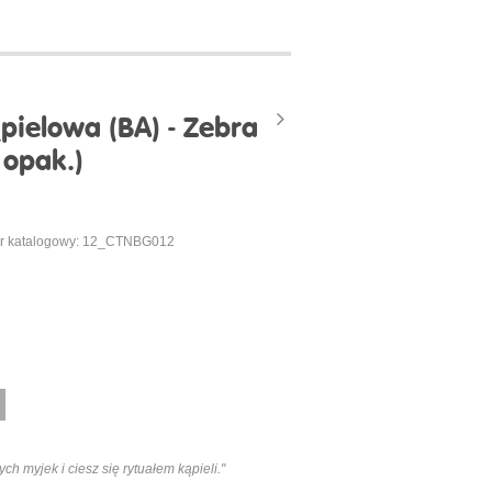
ielowa (BA) - Zebra
 opak.)
r katalogowy: 12_CTNBG012
ch myjek i ciesz się rytuałem kąpieli."