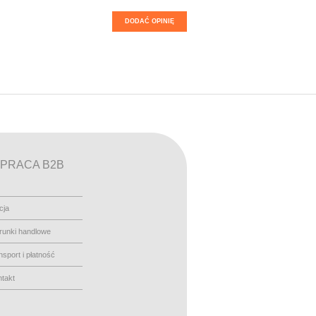
DODAĆ OPINIĘ
PRACA B2B
cja
runki handlowe
nsport i płatność
takt