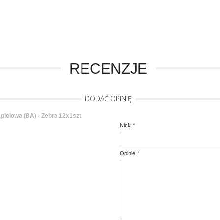
RECENZJE
DODAĆ OPINIĘ
ielowa (BA) - Zebra 12x1szt.
Nick
*
Opinie
*