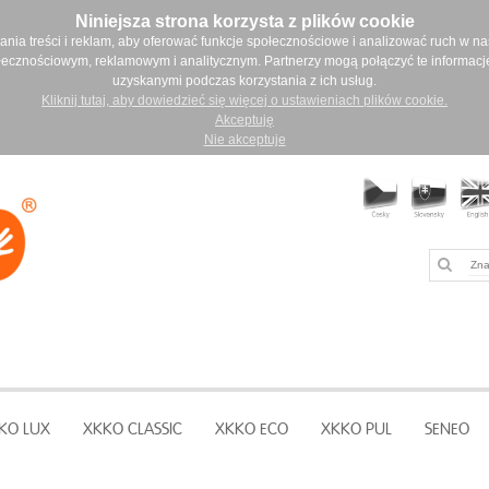
Niniejsza strona korzysta z plików cookie
ia treści i reklam, aby oferować funkcje społecznościowe i analizować ruch w nasz
łecznościowym, reklamowym i analitycznym. Partnerzy mogą połączyć te informacj
uzyskanymi podczas korzystania z ich usług.
Kliknij tutaj, aby dowiedzieć się więcej o ustawieniach plików cookie.
Akceptuję
Nie akceptuje
KO LUX
XKKO CLASSIC
XKKO ECO
XKKO PUL
SENEO