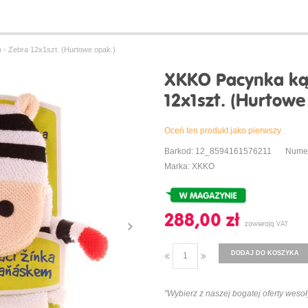
- Zebra 12x1szt. (Hurtowe opak.)
XKKO Pacynka kąp
12x1szt. (Hurtowe
Oceń ten produkt jako pierwszy
Barkod: 12_8594161576211
Nume
Marka: XKKO
288,00 ‎zł
DODAJ DO KOSZYKA
"Wybierz z naszej bogatej oferty wesoły