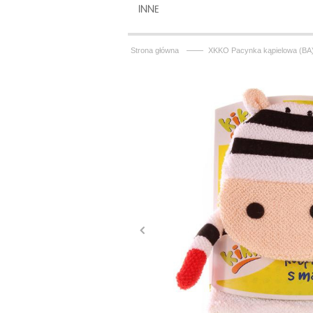
INNE
——
Strona główna
XKKO Pacynka kąpielowa (BA) 