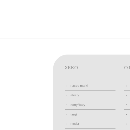
XKKO
O 
nasze marki
atesty
certyfikaty
targi
media