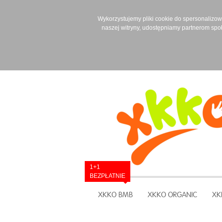
Wykorzystujemy pliki cookie do spersonalizowan
naszej witryny, udostępniamy partnerom spo
1+1
BEZPŁATNIE
XKKO BMB
XKKO ORGANIC
XK