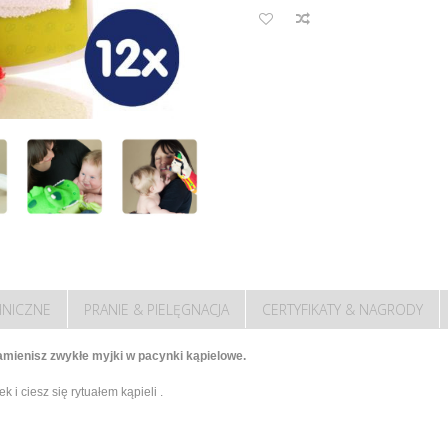
HNICZNE
PRANIE & PIELĘGNACJA
CERTYFIKATY & NAGRODY
zamienisz zwykłe myjki w pacynki kąpielowe.
 i ciesz się rytuałem kąpieli .