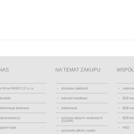
NAS
NA TEMAT ZAKUPU
WSPÓŁ
o firme KIKKO CZ s.r.o.
dostawa i płatność
rejestra
kontakt
warunki handlowe
B2B wa
informacje bankowe
reklamacje
B2B tra
dystrybutorzy
ochrona danych osobowych
B2B kon
(GDPR)
gdzie kupis
FAQ
używanie plików cookie