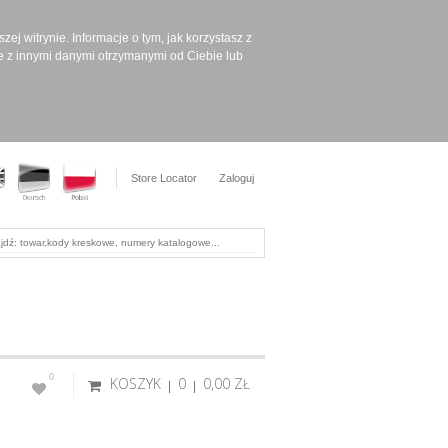
ej witrynie. Informacje o tym, jak korzystasz z
e z innymi danymi otrzymanymi od Ciebie lub
Store Locator
Zaloguj
0
KOSZYK
0
0,00 ‎ZŁ