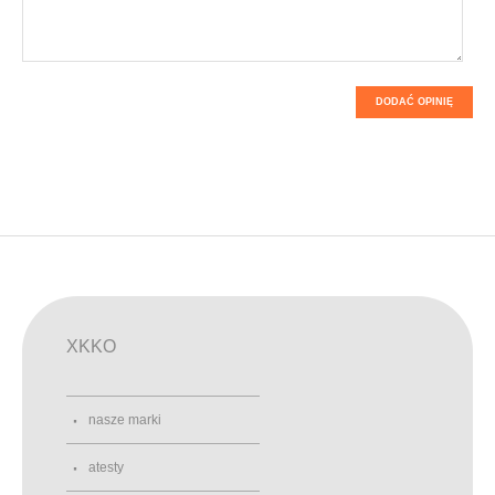
DODAĆ OPINIĘ
XKKO
nasze marki
atesty