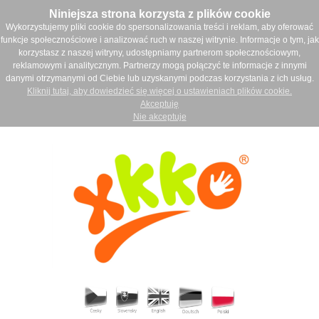
Niniejsza strona korzysta z plików cookie
Wykorzystujemy pliki cookie do spersonalizowania treści i reklam, aby oferować
funkcje społecznościowe i analizować ruch w naszej witrynie. Informacje o tym, jak
korzystasz z naszej witryny, udostępniamy partnerom społecznościowym,
reklamowym i analitycznym. Partnerzy mogą połączyć te informacje z innymi
danymi otrzymanymi od Ciebie lub uzyskanymi podczas korzystania z ich usług.
Kliknij tutaj, aby dowiedzieć się więcej o ustawieniach plików cookie.
Akceptuję
Nie akceptuje