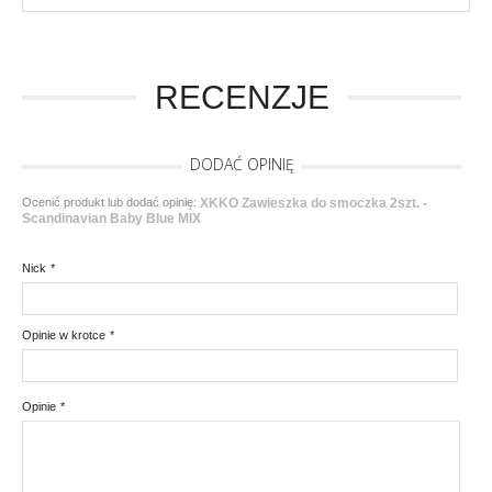
RECENZJE
DODAĆ OPINIĘ
Ocenić produkt lub dodać opinię:
XKKO Zawieszka do smoczka 2szt. -
Scandinavian Baby Blue MIX
Nick
*
Opinie w krotce
*
Opinie
*