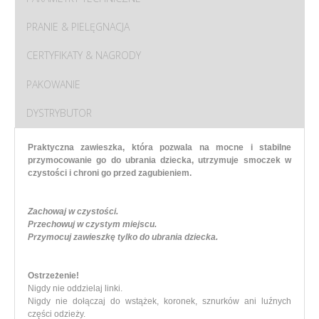
PRANIE & PIELĘGNACJA
CERTYFIKATY & NAGRODY
PAKOWANIE
DYSTRYBUTOR
Praktyczna zawieszka, która pozwala na mocne i stabilne
przymocowanie go do ubrania dziecka, utrzymuje smoczek w
czystości i chroni go przed zagubieniem.
Zachowaj w czystości.
Przechowuj w czystym miejscu.
Przymocuj zawieszkę tylko do ubrania dziecka.
Ostrzeżenie!
Nigdy nie oddzielaj linki.
Nigdy nie dołączaj do wstążek, koronek, sznurków ani luźnych
części odzieży.