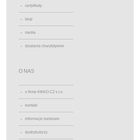
certyfikaty
targi
media
działania charytatywne
O NAS
o firme KIKKO CZ s.r.o.
kontakt
informacje bankowe
dystrybutorzy