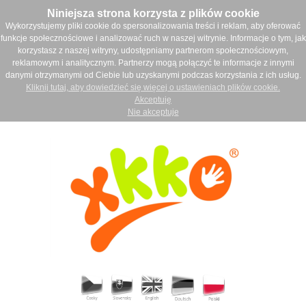
Niniejsza strona korzysta z plików cookie
Wykorzystujemy pliki cookie do spersonalizowania treści i reklam, aby oferować
funkcje społecznościowe i analizować ruch w naszej witrynie. Informacje o tym, jak
korzystasz z naszej witryny, udostępniamy partnerom społecznościowym,
reklamowym i analitycznym. Partnerzy mogą połączyć te informacje z innymi
danymi otrzymanymi od Ciebie lub uzyskanymi podczas korzystania z ich usług.
Kliknij tutaj, aby dowiedzieć się więcej o ustawieniach plików cookie.
Akceptuję
Nie akceptuje