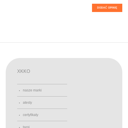
DODAĆ OPINIĘ
XKKO
nasze marki
atesty
certyfikaty
targi