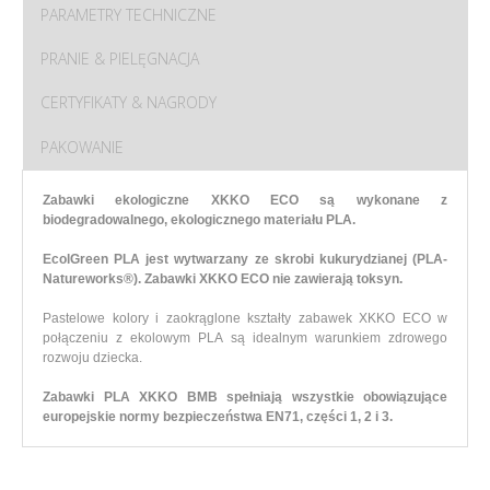
PARAMETRY TECHNICZNE
PRANIE & PIELĘGNACJA
CERTYFIKATY & NAGRODY
PAKOWANIE
Zabawki ekologiczne XKKO ECO są wykonane z
biodegradowalnego, ekologicznego materiału PLA.
EcolGreen PLA jest wytwarzany ze skrobi kukurydzianej (PLA-
Natureworks®). Zabawki XKKO ECO nie zawierają toksyn.
Pastelowe kolory i zaokrąglone kształty zabawek XKKO ECO w
połączeniu z ekolowym PLA są idealnym warunkiem zdrowego
rozwoju dziecka.
Zabawki PLA XKKO BMB spełniają wszystkie obowiązujące
europejskie normy bezpieczeństwa EN71, części 1, 2 i 3.