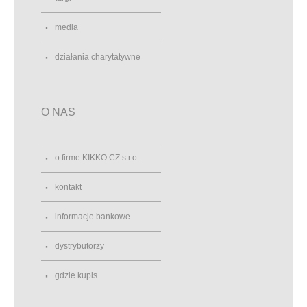
media
działania charytatywne
O NAS
o firme KIKKO CZ s.r.o.
kontakt
informacje bankowe
dystrybutorzy
gdzie kupis