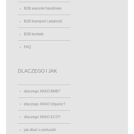
B2B warunki handlowe
B2B transport i płatność
B2B kontakt
FAQ
DLACZEGO I JAK
dlaczego XKKO BMB?
dlaczego XKKO Organic?
dlaczego XKKO ECO?
jak dbać o pieluszki