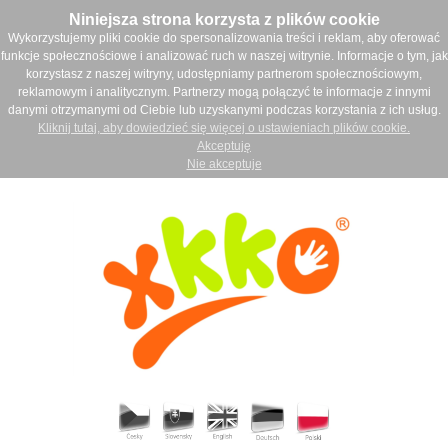
Niniejsza strona korzysta z plików cookie
Wykorzystujemy pliki cookie do spersonalizowania treści i reklam, aby oferować
funkcje społecznościowe i analizować ruch w naszej witrynie. Informacje o tym, jak
korzystasz z naszej witryny, udostępniamy partnerom społecznościowym,
reklamowym i analitycznym. Partnerzy mogą połączyć te informacje z innymi
danymi otrzymanymi od Ciebie lub uzyskanymi podczas korzystania z ich usług.
Kliknij tutaj, aby dowiedzieć się więcej o ustawieniach plików cookie.
Akceptuję
Nie akceptuje