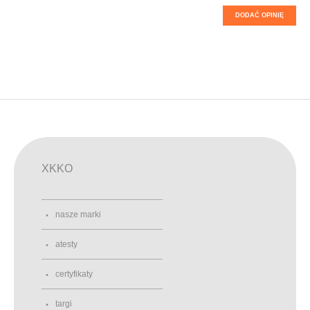
DODAĆ OPINIĘ
XKKO
nasze marki
atesty
certyfikaty
targi