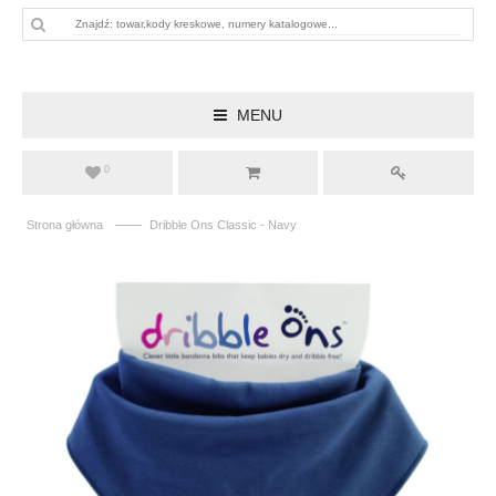
MENU
0
——
Strona główna
Dribble Ons Classic - Navy