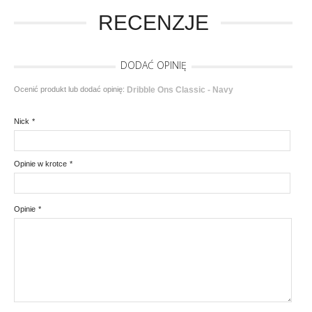
RECENZJE
DODAĆ OPINIĘ
Ocenić produkt lub dodać opinię:
Dribble Ons Classic - Navy
Nick
*
Opinie w krotce
*
Opinie
*