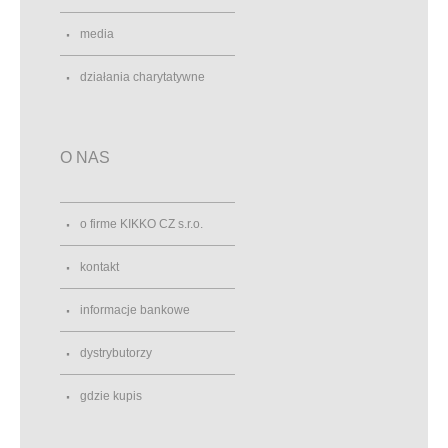
media
działania charytatywne
O NAS
o firme KIKKO CZ s.r.o.
kontakt
informacje bankowe
dystrybutorzy
gdzie kupis