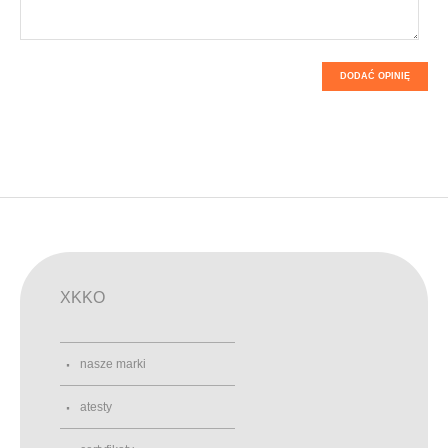
DODAĆ OPINIĘ
XKKO
nasze marki
atesty