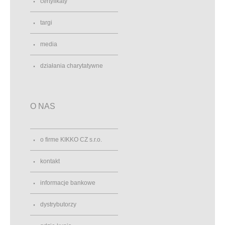
certyfikaty
targi
media
działania charytatywne
O NAS
o firme KIKKO CZ s.r.o.
kontakt
informacje bankowe
dystrybutorzy