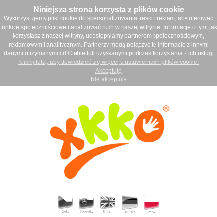
Niniejsza strona korzysta z plików cookie
Wykorzystujemy pliki cookie do spersonalizowania treści i reklam, aby oferować
funkcje społecznościowe i analizować ruch w naszej witrynie. Informacje o tym, jak
korzystasz z naszej witryny, udostępniamy partnerom społecznościowym,
reklamowym i analitycznym. Partnerzy mogą połączyć te informacje z innymi
danymi otrzymanymi od Ciebie lub uzyskanymi podczas korzystania z ich usług.
Kliknij tutaj, aby dowiedzieć się więcej o ustawieniach plików cookie.
Akceptuję
Nie akceptuje