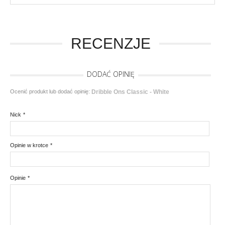
RECENZJE
DODAĆ OPINIĘ
Ocenić produkt lub dodać opinię:
Dribble Ons Classic - White
Nick
*
Opinie w krotce
*
Opinie
*