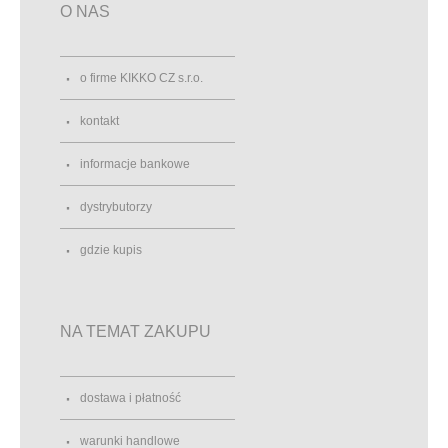
O NAS
o firme KIKKO CZ s.r.o.
kontakt
informacje bankowe
dystrybutorzy
gdzie kupis
NA TEMAT ZAKUPU
dostawa i płatność
warunki handlowe