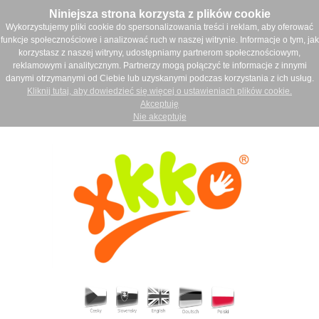
Niniejsza strona korzysta z plików cookie
Wykorzystujemy pliki cookie do spersonalizowania treści i reklam, aby oferować
funkcje społecznościowe i analizować ruch w naszej witrynie. Informacje o tym, jak
korzystasz z naszej witryny, udostępniamy partnerom społecznościowym,
reklamowym i analitycznym. Partnerzy mogą połączyć te informacje z innymi
danymi otrzymanymi od Ciebie lub uzyskanymi podczas korzystania z ich usług.
Kliknij tutaj, aby dowiedzieć się więcej o ustawieniach plików cookie.
Akceptuję
Nie akceptuje