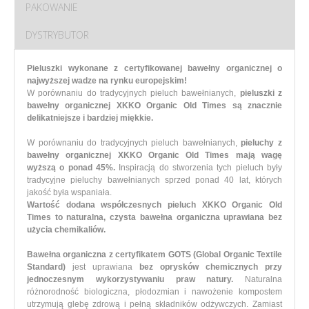
PAKOWANIE
DYSTRYBUTOR
Pieluszki wykonane z certyfikowanej bawełny organicznej o
najwyższej wadze na rynku europejskim!
W porównaniu do tradycyjnych pieluch bawełnianych,
pieluszki z
bawełny organicznej XKKO Organic Old Times są znacznie
delikatniejsze i bardziej miękkie.
W porównaniu do tradycyjnych pieluch bawełnianych,
pieluchy z
bawełny organicznej XKKO Organic Old Times mają wagę
wyższą o ponad 45%.
Inspiracją do stworzenia tych pieluch były
tradycyjne pieluchy bawełnianych sprzed ponad 40 lat, których
jakość była wspaniała.
Wartość dodana współczesnych pieluch XKKO Organic Old
Times to naturalna, czysta bawełna organiczna uprawiana bez
użycia chemikaliów.
Bawełna organiczna z certyfikatem GOTS (Global Organic Textile
Standard)
jest uprawiana
bez oprysków chemicznych przy
jednoczesnym wykorzystywaniu praw natury.
Naturalna
różnorodność biologiczna, płodozmian i nawożenie kompostem
utrzymują glebę zdrową i pełną składników odżywczych. Zamiast