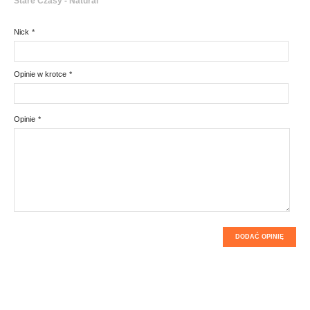
Stare Czasy - Natural
Nick
*
Opinie w krotce
*
Opinie
*
DODAĆ OPINIĘ