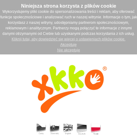
Niniejsza strona korzysta z plików cookie
Wykorzystujemy pliki cookie do spersonalizowania treści i reklam, aby oferować
funkcje społecznościowe i analizować ruch w naszej witrynie. Informacje o tym, jak
korzystasz z naszej witryny, udostępniamy partnerom społecznościowym,
reklamowym i analitycznym. Partnerzy mogą połączyć te informacje z innymi
danymi otrzymanymi od Ciebie lub uzyskanymi podczas korzystania z ich usług.
Kliknij tutaj, aby dowiedzieć się więcej o ustawieniach plików cookie.
Akceptuję
Nie akceptuje