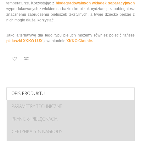
temperaturze. Korzystając z
biodegradowalnych wkładek separacyjnych
wyprodukowanych z włókien na bazie skrobi kukurydzianej, zapobiegniesz
znacznemu zabrudzeniu pieluszek tekstylnych, a twoje dziecko będzie z
nich mogło dłużej korzystać.
Jako alternatywę dla tego typu pieluch możemy również polecić tańsze
pieluszki XKKO LUX,
ewentualnie
XKKO Classic.
OPIS PRODUKTU
PARAMETRY TECHNICZNE
PRANIE & PIELĘGNACJA
CERTYFIKATY & NAGRODY