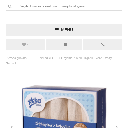
MENU
0
——
Strona główna
Pieluszki XKKO Organic 70x70 Organic Stare Czasy -
Natural