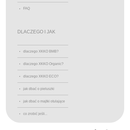
FAQ
DLACZEGO I JAK
dlaczego XKKO BMB?
dlaczego XKKO Organic?
dlaczego XKKO ECO?
jak dbać o pieluszki
jak dbać o majtki otulające
co zrobić jeśli...