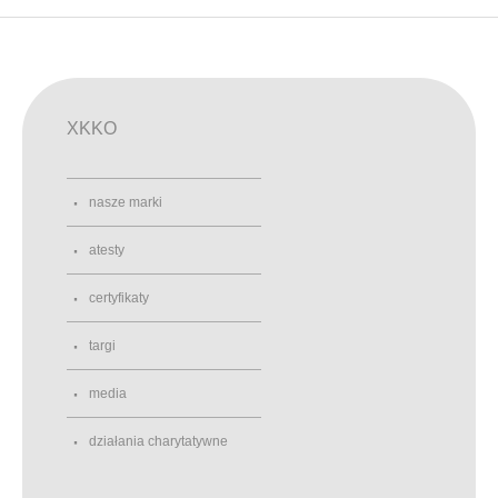
XKKO
nasze marki
atesty
certyfikaty
targi
media
działania charytatywne